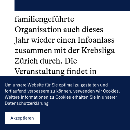
Mai 2023 führt die
familiengeführte
Organisation auch dieses
Jahr wieder einen Infoanlass
zusammen mit der Krebsliga
Zürich durch. Die
Veranstaltung findet in
Winterthur statt. Bitte
Um unsere Website für Sie optimal zu gestalten und
weitersagen - Symptome
fortlaufend verbessern zu können, verwenden wir Cookies.
Weitere Informationen zu Cookies erhalten Sie in unserer
kennen kann bei dieser
Datenschutzerklärung
.
Krebsart Leben retten!
Akzeptieren