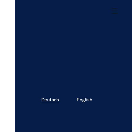
Stephanie Ringel Media
Ackersteinstrasse 119
CH - 8049 Zürich
+41 43 538 04 03
info@stephanieringel.com
Deutsch
English
Sie finden uns im Kreativ-Industrie-Quartier
Zürich-West.